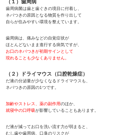
（１）歯周病
歯周病菌は歯と歯ぐきの境目に付着し、
ネバつきの原因となる物質を作り出して
自らが住みやすい環境を整えています。
歯周病は、痛みなどの自覚症状が
ほとんどないまま進行する病気ですが、
お口のネバつきが初期サインとして
現れることも少なくありません。
（２）ドライマウス（口腔乾燥症）
だ液の分泌量が少なくなるドライマウスも、
ネバつきの原因の1つです。
加齢やストレス、薬の副作用
のほか、
就寝中の口呼吸
が影響していることもあります。
だ液が減ってお口を洗い流す力が弱まると、
むし歯や歯周病、口臭のリスクが