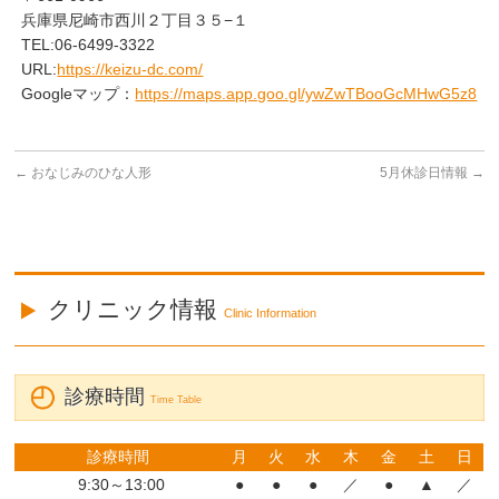
兵庫県尼崎市西川２丁目３５−１
TEL:06-6499-3322
URL:
https://keizu-dc.com/
Googleマップ：
https://maps.app.goo.gl/ywZwTBooGcMHwG5z8
←
おなじみのひな人形
5月休診日情報
→
クリニック情報
Clinic Information
診療時間
Time Table
診療時間
月
火
水
木
金
土
日
9:30～13:00
●
●
●
／
●
▲
／